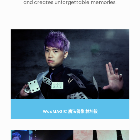
and creates unforgettable memories.
WooMAGIC 魔法偶像 林坤毅