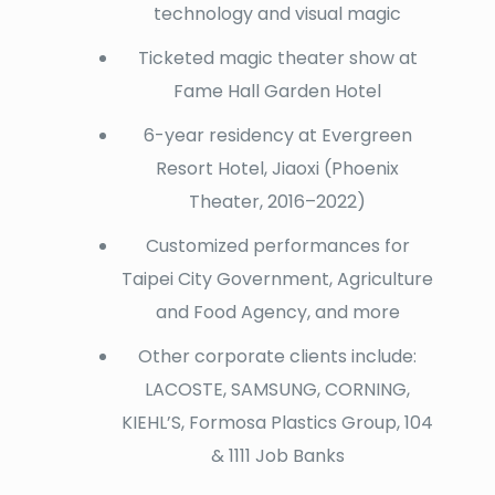
technology and visual magic
Ticketed magic theater show at
Fame Hall Garden Hotel
6-year residency at Evergreen
Resort Hotel, Jiaoxi (Phoenix
Theater, 2016–2022)
Customized performances for
Taipei City Government, Agriculture
and Food Agency, and more
Other corporate clients include:
LACOSTE, SAMSUNG, CORNING,
KIEHL’S, Formosa Plastics Group, 104
& 1111 Job Banks